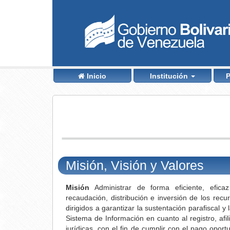
Inicio
Institución
P
uhub.com
Misión, Visión y Valores
Misión
Administrar de forma eficiente, eficaz
recaudación, distribución e inversión de los recu
dirigidos a garantizar la sustentación parafiscal y
Sistema de Información en cuanto al registro, afil
jurídicas, con el fin de cumplir con el pago opor