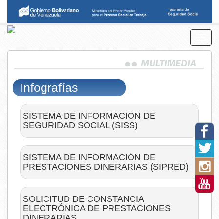
Toggl
navig
uhub.com
Infografías
SISTEMA DE INFORMACIÓN DE
SEGURIDAD SOCIAL (SISS)
Ver
SISTEMA DE INFORMACIÓN DE
PRESTACIONES DINERARIAS (SIPRED)
Ver
cappadocia tours
antalya escort
cappadoc
pendi
SOLICITUD DE CONSTANCIA
ELECTRÓNICA DE PRESTACIONES
DINERARIAS